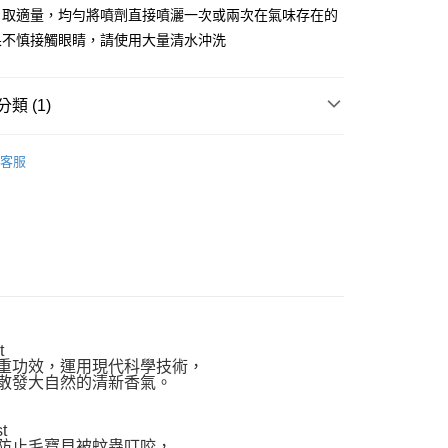
：取適量，均勻將噴劑直接噴灑一次或兩次在氣味存在的
果不慎接觸眼睛，請使用大量清水沖洗
付款
類 (1)
0，滿NT$999(含以上)免運費
家取貨
萃護理全系列
客服
0，滿NT$999(含以上)免運費
貨付款
0，滿NT$999(含以上)免運費
爾富取貨
0，滿NT$999(含以上)免運費
付款
t
0，滿NT$999(含以上)免運費
重功效，運用現代科學技術，
散發大自然的清新香氣。
1取貨
0，滿NT$999(含以上)免運費
t
防止毛寶貝被蚊蟲叮咬，