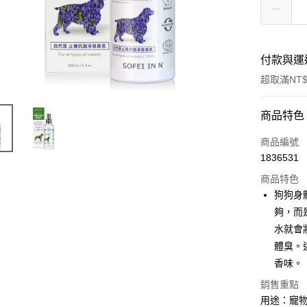
付款與運
超取滿NT$
付款方式
商品特色
信用卡一
商品編號
1836531
超商取貨
商品特色
LINE Pay
狗狗身
夠，而
Apple Pay
水就會
街口支付
體臭。
香味。
悠遊付
銷售重點
ATM付款
用途：寵