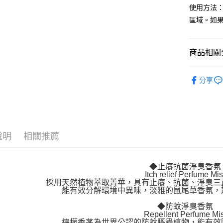
使用方法
區域。如
運送方式
全家取貨
商品相關分
每筆NT$8
付款後全
▶寵物植
分享
每筆NT$8
萊爾富取
每筆NT$8
說明
相關推薦
付款後萊
每筆NT$8
◆止癢抗菌淨臭香氛
7-11取貨
Itch relief Perfume Mis
每筆NT$8
採用天然植物萃取菁華，具有止癢、抗菌、淨臭三
能有效分解環境中異味，淡雅的鼠尾草香氛，
付款後7-1
◆防蚊淨臭香氛
每筆NT$8
Repellent Perfume Mis
檸檬香茅為世界公認的防蚊驅蟲植物，能有效