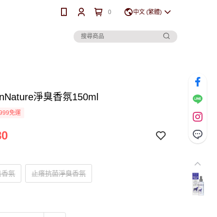
0
中文 (繁體)
nNature淨臭香氛150ml
999免運
80
臭香氛
止癢抗菌淨臭香氛