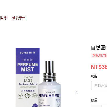
排行
養髮學堂
自然匯I
超取滿NT$
NT$3
功能
防蚊淨
數量