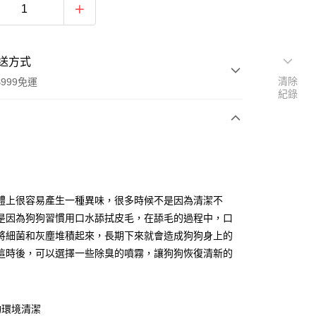
送方式
清除
999免運
紀錄
次付款
付款
體上很容易產生一種異味，很多時候不是因為清潔不
是因為狗狗習慣用口水舔拭皮毛，在舔毛的過程中，口
將細菌和灰塵堆積起來，長期下來就會造成狗狗身上的
這時後，可以選擇一些除臭的噴霧，讓狗狗恢復清新的
物環境清潔