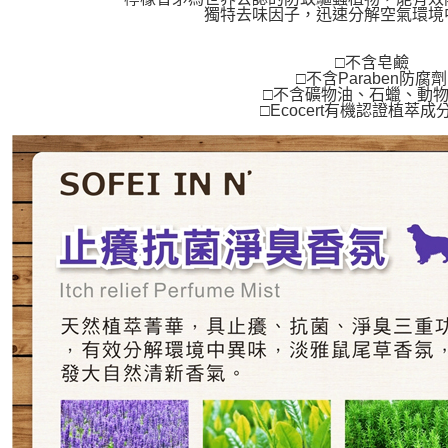
獨特去味因子，迅速分解空氣環境
宅配
每筆NT$8
□不含皂鹼
□不含Paraben防腐劑
□不含礦物油、石蠟、動
□Ecocert有機認證植萃成