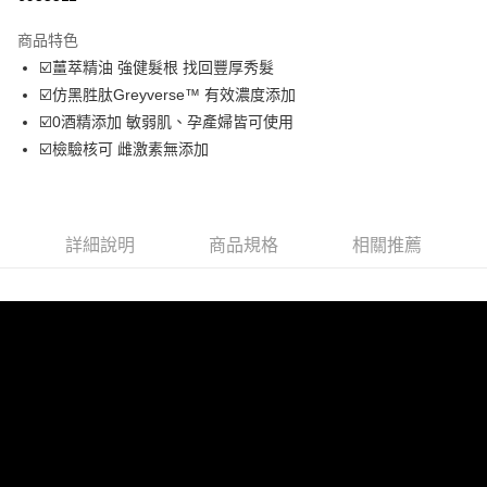
LINE Pay
商品特色
Apple Pay
☑️薑萃精油 強健髮根 找回豐厚秀髮
☑️仿黑胜肽Greyverse™️ 有效濃度添加
街口支付
☑️0酒精添加 敏弱肌、孕產婦皆可使用
悠遊付
☑️檢驗核可 雌激素無添加
Google Pay
AFTEE先享後付
詳細說明
商品規格
相關推薦
相關說明
【關於「AFTEE先享後付」】
ATM付款
AFTEE先享後付是「在收到商品之後才付款」的支付方式。 讓您購物簡單
便利好安心！
１．簡單：不需註冊會員、不需綁卡、不需儲值。
運送方式
２．便利：只要手機號碼，簡訊認證，即可結帳。
３．安心：先確認商品／服務後，再付款。
全家取貨付款
每筆NT$80，滿NT$999(含以上)免運費
【「AFTEE先享後付」結帳流程】
１．於結帳方式選擇「AFTEE先享後付」後，將跳轉至「AFTEE先享後付」
付款後全家取貨
結帳頁面，進行簡訊認證並確認金額後，即可完成結帳。
２．訂單成立數日內，您將收到繳費通知簡訊。
每筆NT$80，滿NT$999(含以上)免運費