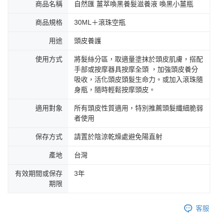
商品名稱
自然匯 薑萃喚黑養髮滋養液 喚黑小薑瓶
商品規格
30ML＋滾珠空瓶
用途
頭皮養護
使用方式
將髮絲分區，取適量塗抹於頭皮肌膚，搭配
手部或按摩器具按摩全頭 ，加強頭皮養分
吸收，活化頭皮頭髮生命力。或加入滾珠隨
身瓶，隨時輕鬆按摩頭皮。
適用對象
所有頭皮性質適用，特別推薦頭髮纖細脆弱
者使用
保存方式
請置於陰涼乾燥處避免陽直射
產地
台灣
有效期間或保存
3年
期限
客服