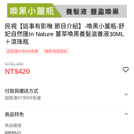
民視【這事有影嘸 節目介紹】-喚黑小薑瓶-舒
妃自然匯In Nature 薑萃喚黑養髮滋養液30ML
＋滾珠瓶
超取滿NT$999免運
國家/地區配送
NT$1,980
NT$420
付款與運送方式
超取滿NT$999免運
付款方式
商品特色
信用卡一次付款
商品編號
超商取貨付款
6955511