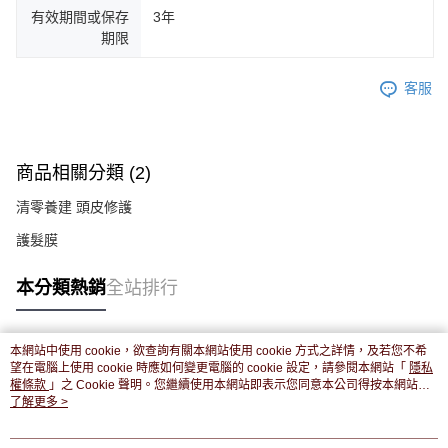
有效期間或保存
3年
期限
客服
商品相關分類 (2)
清零養建 頭皮修護
護髮膜
本分類熱銷
全站排行
本網站中使用 cookie，欲查詢有關本網站使用 cookie 方式之詳情，及若您不希
熱門標籤
望在電腦上使用 cookie 時應如何變更電腦的 cookie 設定，請參閱本網站「
隱私
權條款
」之 Cookie 聲明。您繼續使用本網站即表示您同意本公司得按本網站使
用條款之 Cookie 聲明使用 cookie。
了解更多 >