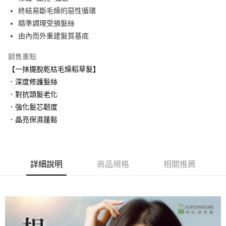
終結易斷毛燥的惡性循環
街口支付
精準調理受損髮絲
悠遊付
由內而外重建髮質基底
Google Pay
銷售重點
【一抹擺脫乾枯毛燥稻草髮】
AFTEE先享後付
．深度修護髮絲
相關說明
．對抗頭髮老化
【關於「AFTEE先享後付」】
ATM付款
AFTEE先享後付是「在收到商品之後才付款」的支付方式。 讓您購物簡單
．強化髮芯韌度
便利好安心！
．晶亮保濕蓬鬆
１．簡單：不需註冊會員、不需綁卡、不需儲值。
運送方式
２．便利：只要手機號碼，簡訊認證，即可結帳。
３．安心：先確認商品／服務後，再付款。
全家取貨付款
每筆NT$80，滿NT$999(含以上)免運費
【「AFTEE先享後付」結帳流程】
詳細說明
商品規格
相關推薦
１．於結帳方式選擇「AFTEE先享後付」後，將跳轉至「AFTEE先享後付」
付款後全家取貨
結帳頁面，進行簡訊認證並確認金額後，即可完成結帳。
２．訂單成立數日內，您將收到繳費通知簡訊。
每筆NT$80，滿NT$999(含以上)免運費
３．收到繳費通知簡訊後14天內，點擊此簡訊中的連結，可透過四大超商／
ATM／網路銀行／等多元方式進行付款，方視為交易完成。
萊爾富取貨付款
※ 請注意：結帳手續完成當下不需立刻繳費，但若您需要取消訂單，請聯絡
每筆NT$80，滿NT$999(含以上)免運費
購買商品的店家。未經商家同意取消之訂單仍視為有效，需透過AFTEE先享