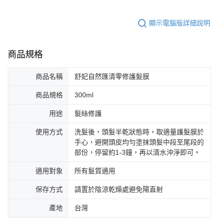
顯示電腦版詳細說明
商品規格
商品名稱
舒妃自然匯清零修護髮膜
商品規格
300ml
用途
髮絲修護
使用方式
洗髮後，頭髮半乾狀態時，取適量護髮膜於
手心，避開頭皮均勻塗抹頭髮中段至尾段的
部份，停留約1-3鐘，再以清水沖淨即可。
適用對象
所有髮質適用
保存方式
請置於陰涼乾燥處避免陽直射
產地
台灣